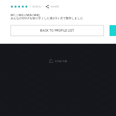
SHARE
1
VOTE(S)
M1△/M2○/M3×/M4□
みんなのGOLFを知り尽くした者が2ヶ月で製作しました
BACK TO PROFILE LIST
프로필 제출