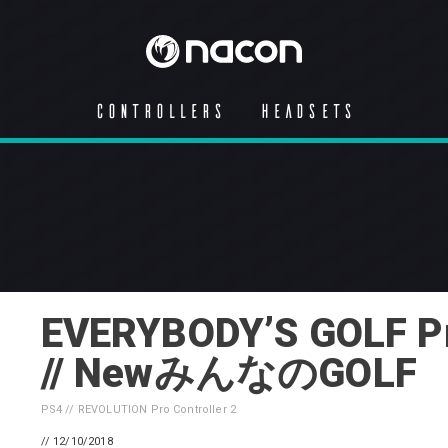
CONTROLLERS
HEADSETS
EVERYBODY’S GOLF Pr
// NewみんなのGOLF
PS4 // REVOLUTION Pro Controller 2
// 12/10/2018