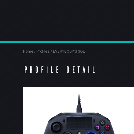
Home
/
Profiles
/
EVERYBODY’S GOLF
PROFILE DETAIL