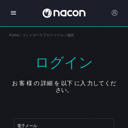
Home
/
コントローラプロファイル
/
接続
ログイン
お 客 様 の 詳細 を 以下 に入 力してくだ
さい。